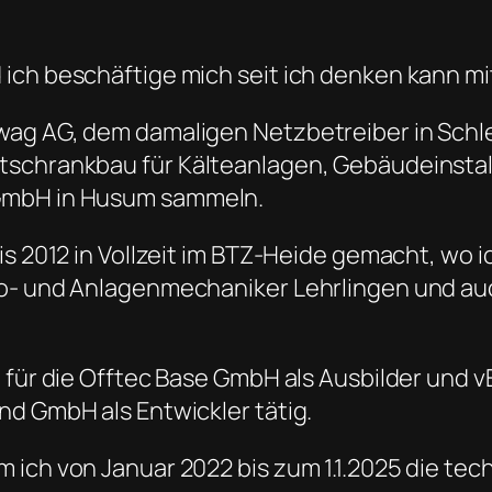
ich beschäftige mich seit ich denken kann mit
wag AG, dem damaligen Netzbetreiber in Schl
tschrankbau für Kälteanlagen, Gebäudeinstall
 GmbH in Husum sammeln.
s 2012 in Vollzeit im BTZ-Heide gemacht, wo ich
ro- und Anlagenmechaniker Lehrlingen und a
e für die Offtec Base GmbH als Ausbilder und
nd GmbH als Entwickler tätig.
 ich von Januar 2022 bis zum 1.1.2025 die te