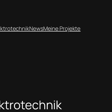
ektrotechnik
News
Meine Projekte
ktrotechnik